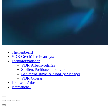
Themenboard
VDR-Geschäftsreiseanalyse
Fachinformationen
VDR-Arbeitsvorlagen
Studien, Positionen und Links
Berufsbild Travel & Mobility Manager
VDR-Glossar
Politische Arbeit
International