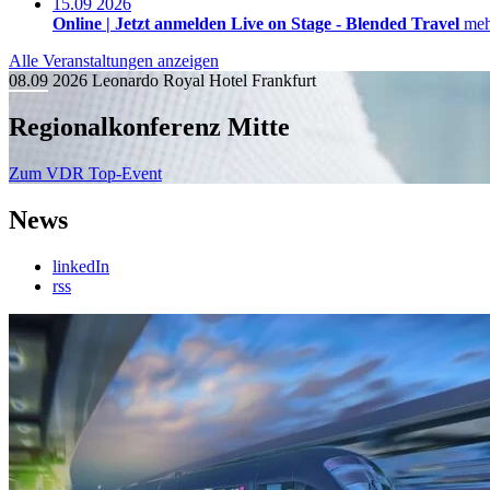
15.09
2026
Online |
Jetzt anmelden
Live on Stage - Blended Travel
meh
Alle Veranstaltungen anzeigen
08.09
2026
Leonardo Royal Hotel Frankfurt
Regionalkonferenz Mitte
Zum VDR Top-Event
News
linkedIn
rss