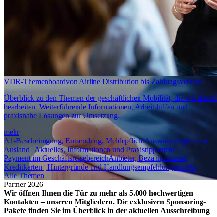
VDR-Themenboard
von Airline Distribution bis Zahlungsverkehr
Überblick zu den Themen der geschäftlichen Mobilität, die wir aktuel
bearbeiten. Weiterführende Informationen, Arbeitshilfen und
praxisnahe Lösungen zur Umsetzung.
mehr
A1-Bescheinigung, Entsendung, Meldepflicht
Auswärtstätigkeit im
Ausland | Aktuelles, Informationen und Praxistipps
mehr
Payment im Geschäftsreisebereich
Anbieter, Bezahlprozesse,
Kreditkarten | Hintergründe und Handlungsempfehlungen
mehr
Alle Themen
Partner 2026
Wir öffnen Ihnen die Tür zu mehr als 5.000 hochwertigen
Kontakten – unseren Mitgliedern. Die exklusiven Sponsoring-
Pakete finden Sie im Überblick in der aktuellen Ausschreibung