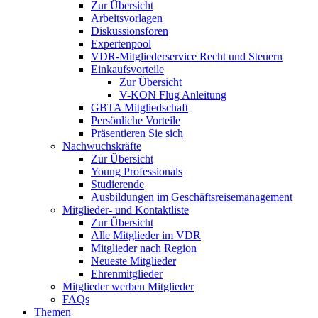
Zur Übersicht
Arbeitsvorlagen
Diskussionsforen
Expertenpool
VDR-Mitgliederservice Recht und Steuern
Einkaufsvorteile
Zur Übersicht
V-KON Flug Anleitung
GBTA Mitgliedschaft
Persönliche Vorteile
Präsentieren Sie sich
Nachwuchskräfte
Zur Übersicht
Young Professionals
Studierende
Ausbildungen im Geschäftsreisemanagement
Mitglieder- und Kontaktliste
Zur Übersicht
Alle Mitglieder im VDR
Mitglieder nach Region
Neueste Mitglieder
Ehrenmitglieder
Mitglieder werben Mitglieder
FAQs
Themen