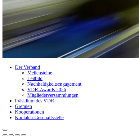
Der Verband
Meilensteine
Leitbild
Nachhaltigkeitsengagement
VDR-Awards 2026
Mitgliederversammlungen
Präsidium des VDR
Gremien
Kooperationen
Kontakt / Geschäftsstelle