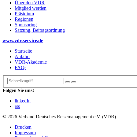
Über den VDR
Mitglied werden
Präsidium
Regionen
Sponsoring
Satzung, Beitragsordnung
www.vdr-service.de
Startseite
Anfahrt
VDR-Akademie
FAQs
Folgen Sie uns!
linkedIn
rss
© 2026 Verband Deutsches Reisemanagement e.V. (VDR)
Drucken
Impressum