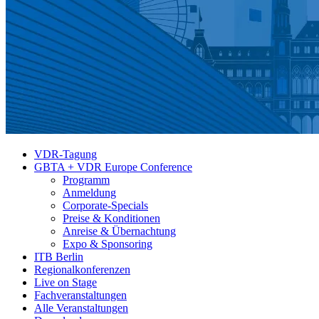
VDR-Tagung
GBTA + VDR Europe Conference
Programm
Anmeldung
Corporate-Specials
Preise & Konditionen
Anreise & Übernachtung
Expo & Sponsoring
ITB Berlin
Regionalkonferenzen
Live on Stage
Fachveranstaltungen
Alle Veranstaltungen