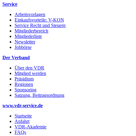
Service
Arbeitsvorlagen
Einkaufsvorteile: V-KON
Service Recht und Steuern
Mitgliederbereich
Mitgliederliste
Newsletter
Jobbörse
Der Verband
Über den VDR
Mitglied werden
Präsidium
Regionen
Sponsoring
Satzung, Beitragsordnung
www.vdr-service.de
Startseite
Anfahrt
VDR-Akademie
FAQs