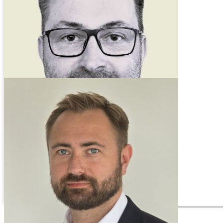
Director Fleet & B2B Mobility @
Visa
Michael Banietzki
Head of FleetShare @ Europcar
newsletter
Für den Newsletter anmelden!