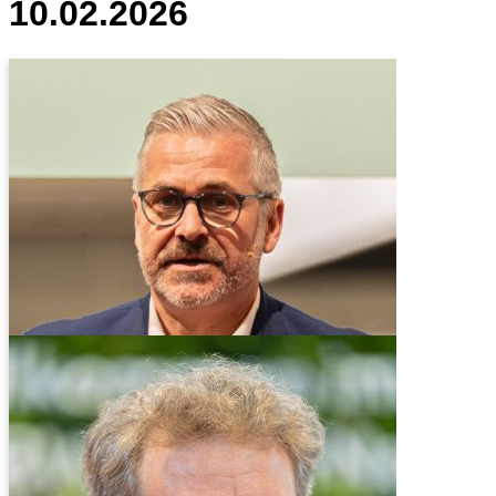
10.02.2026
Peter Siegert
Account Manager Flotte
Elektromobilität @ EnBW mobility+
Tobias Wolff
Head of Sales Germany @
SMATRICS