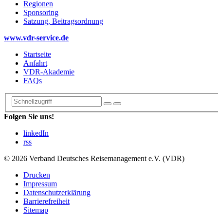
Regionen
Sponsoring
Satzung, Beitragsordnung
www.vdr-service.de
Startseite
Anfahrt
VDR-Akademie
FAQs
Folgen Sie uns!
linkedIn
rss
© 2026 Verband Deutsches Reisemanagement e.V. (VDR)
Drucken
Impressum
Datenschutzerklärung
Barrierefreiheit
Sitemap