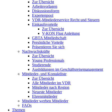
Zur Übersicht
Arbeitsvorlagen
Diskussionsforen
Expertenpool
VDR-Mitgliederservice Recht und Steuern
Einkaufsvorteile
Zur Übersicht
V-KON Flug Anleitung
GBTA Mitgliedschaft
Persönliche Vorteile
Präsentieren Sie sich
Nachwuchskräfte
Zur Übersicht
Young Professionals
Studierende
Ausbildungen im Geschäftsreisemanagement
Mitglieder- und Kontaktliste
Zur Übersicht
Alle Mitglieder im VDR
Mitglieder nach Region
Neueste Mitglieder
Ehrenmitglieder
Mitglieder werben Mitglieder
FAQs
Themen