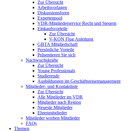
Zur Übersicht
Arbeitsvorlagen
Diskussionsforen
Expertenpool
VDR-Mitgliederservice Recht und Steuern
Einkaufsvorteile
Zur Übersicht
V-KON Flug Anleitung
GBTA Mitgliedschaft
Persönliche Vorteile
Präsentieren Sie sich
Nachwuchskräfte
Zur Übersicht
Young Professionals
Studierende
Ausbildungen im Geschäftsreisemanagement
Mitglieder- und Kontaktliste
Zur Übersicht
Alle Mitglieder im VDR
Mitglieder nach Region
Neueste Mitglieder
Ehrenmitglieder
Mitglieder werben Mitglieder
FAQs
Themen