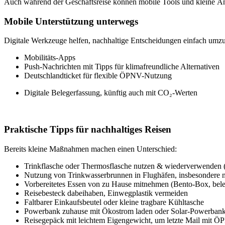
Auch während der Geschäftsreise können mobile Tools und kleine Ände
Mobile Unterstützung unterwegs
Digitale Werkzeuge helfen, nachhaltige Entscheidungen einfach umzu
Mobilitäts-Apps
Push-Nachrichten mit Tipps für klimafreundliche Alternativen
Deutschlandticket für flexible ÖPNV-Nutzung
Digitale Belegerfassung, künftig auch mit CO₂-Werten
Praktische Tipps für nachhaltiges Reisen
Bereits kleine Maßnahmen machen einen Unterschied:
Trinkflasche oder Thermosflasche nutzen & wiederverwenden (
Nutzung von Trinkwasserbrunnen in Flughäfen, insbesondere na
Vorbereitetes Essen von zu Hause mitnehmen (Bento-Box, bele
Reisebesteck dabeihaben, Einwegplastik vermeiden
Faltbarer Einkaufsbeutel oder kleine tragbare Kühltasche
Powerbank zuhause mit Ökostrom laden oder Solar-Powerbank
Reisegepäck mit leichtem Eigengewicht, um letzte Mail mit 