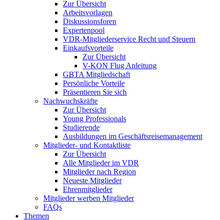
Zur Übersicht
Arbeitsvorlagen
Diskussionsforen
Expertenpool
VDR-Mitgliederservice Recht und Steuern
Einkaufsvorteile
Zur Übersicht
V-KON Flug Anleitung
GBTA Mitgliedschaft
Persönliche Vorteile
Präsentieren Sie sich
Nachwuchskräfte
Zur Übersicht
Young Professionals
Studierende
Ausbildungen im Geschäftsreisemanagement
Mitglieder- und Kontaktliste
Zur Übersicht
Alle Mitglieder im VDR
Mitglieder nach Region
Neueste Mitglieder
Ehrenmitglieder
Mitglieder werben Mitglieder
FAQs
Themen