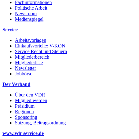
Fachinformationen
Politische Arbeit
Newsroom
Medienspiegel
Service
Arbeitsvorlagen
Einkaufsvorteile: V-KON
Service Recht und Steuern
Mitgliederbereich
Mitgliederliste
Newsletter
Jobbörse
Der Verband
Über den VDR
Mitglied werden
Präsidium
Regionen
Sponsoring
Satzung, Beitragsordnung
www.vdr-service.de