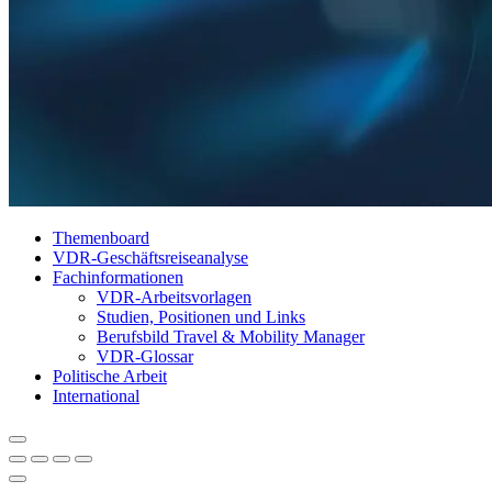
Themenboard
VDR-Geschäftsreiseanalyse
Fachinformationen
VDR-Arbeitsvorlagen
Studien, Positionen und Links
Berufsbild Travel & Mobility Manager
VDR-Glossar
Politische Arbeit
International