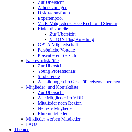
Zur Übersicht
Arbeitsvorlagen
Diskussionsforen
Expertenpool
VDR-Mitgliederservice Recht und Steuern
Einkaufsvorteile
Zur Übersicht
V-KON Flug Anleitung
GBTA Mitgliedschaft
Persönliche Vorteile
Präsentieren Sie sich
Nachwuchskräfte
Zur Übersicht
Young Professionals
Studierende
Ausbildungen im Geschäftsreisemanagement
Mitglieder- und Kontaktliste
Zur Übersicht
Alle Mitglieder im VDR
Mitglieder nach Region
Neueste Mitglieder
Ehrenmitglieder
Mitglieder werben Mitglieder
FAQs
Themen