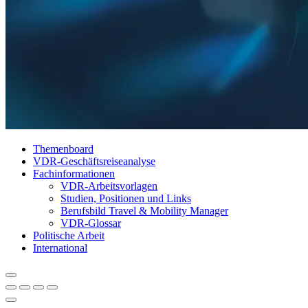
Themenboard
VDR-Geschäftsreiseanalyse
Fachinformationen
VDR-Arbeitsvorlagen
Studien, Positionen und Links
Berufsbild Travel & Mobility Manager
VDR-Glossar
Politische Arbeit
International