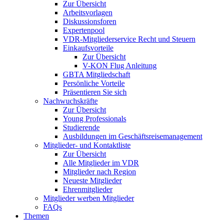
Zur Übersicht
Arbeitsvorlagen
Diskussionsforen
Expertenpool
VDR-Mitgliederservice Recht und Steuern
Einkaufsvorteile
Zur Übersicht
V-KON Flug Anleitung
GBTA Mitgliedschaft
Persönliche Vorteile
Präsentieren Sie sich
Nachwuchskräfte
Zur Übersicht
Young Professionals
Studierende
Ausbildungen im Geschäftsreisemanagement
Mitglieder- und Kontaktliste
Zur Übersicht
Alle Mitglieder im VDR
Mitglieder nach Region
Neueste Mitglieder
Ehrenmitglieder
Mitglieder werben Mitglieder
FAQs
Themen