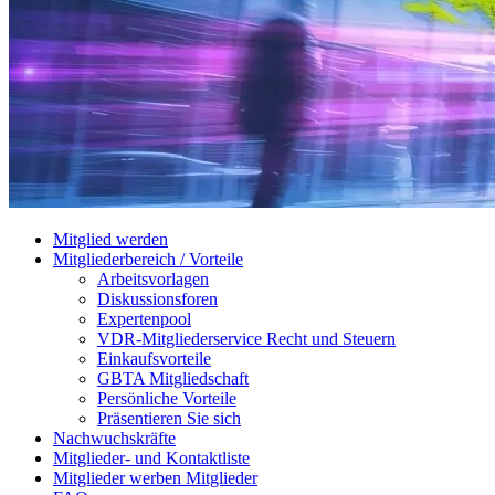
Mitglied werden
Mitgliederbereich / Vorteile
Arbeitsvorlagen
Diskussionsforen
Expertenpool
VDR-Mitgliederservice Recht und Steuern
Einkaufsvorteile
GBTA Mitgliedschaft
Persönliche Vorteile
Präsentieren Sie sich
Nachwuchskräfte
Mitglieder- und Kontaktliste
Mitglieder werben Mitglieder