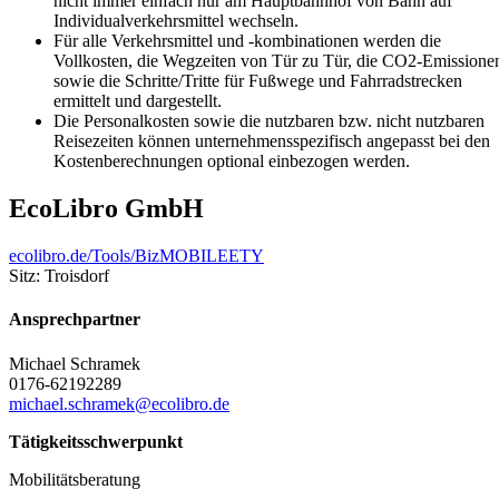
nicht immer einfach nur am Hauptbahnhof von Bahn auf
Individualverkehrsmittel wechseln.
Für alle Verkehrsmittel und -kombinationen werden die
Vollkosten, die Wegzeiten von Tür zu Tür, die CO2-Emissione
sowie die Schritte/Tritte für Fußwege und Fahrradstrecken
ermittelt und dargestellt.
Die Personalkosten sowie die nutzbaren bzw. nicht nutzbaren
Reisezeiten können unternehmensspezifisch angepasst bei den
Kostenberechnungen optional einbezogen werden.
EcoLibro GmbH
ecolibro.de/Tools/BizMOBILEETY
Sitz: Troisdorf
Ansprechpartner
Michael Schramek
0176-62192289
michael.schramek@ecolibro.de
Tätigkeitsschwerpunkt
Mobilitätsberatung