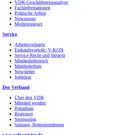
VDR-Geschäftsreiseanalyse
Fachinformationen
Politische Arbeit
Newsroom
Medienspiegel
Service
Arbeitsvorlagen
Einkaufsvorteile: V-KON
Service Recht und Steuern
Mitgliederbereich
Mitgliederliste
Newsletter
Jobbörse
Der Verband
Über den VDR
Mitglied werden
Präsidium
Regionen
Sponsoring
Satzung, Beitragsordnung
www.vdr-service.de