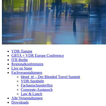
VDR-Tagung
GBTA + VDR Europe Conference
ITB Berlin
Regionalkonferenzen
Live on Stage
Fachveranstaltungen
blend_it! – Der Blended Travel Summit
VDR-Spotlight
Fachausschusstreffen
Corporate-Austausch
Law & Lunch
Alle Veranstaltungen
Downloads