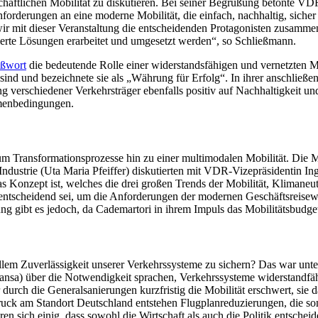
häftlichen Mobilität zu diskutieren. Bei seiner Begrüßung betonte V
forderungen an eine moderne Mobilität, die einfach, nachhaltig, sicher 
 mit dieser Veranstaltung die entscheidenden Protagonisten zusammenb
erte Lösungen erarbeitet und umgesetzt werden“, so Schließmann.
ußwort
die bedeutende Rolle einer widerstandsfähigen und vernetzten Mob
 sind und bezeichnete sie als „Währung für Erfolg“. In ihrer anschließ
g verschiedener Verkehrsträger ebenfalls positiv auf Nachhaltigkeit 
hmenbedingungen.
um Transformationsprozesse hin zu einer multimodalen Mobilität. Die M
strie (Uta Maria Pfeiffer) diskutierten mit VDR-Vizepräsidentin Inge
 Konzept ist, welches die drei großen Trends der Mobilität, Klimaneutr
 entscheidend sei, um die Anforderungen der modernen Geschäftsreisewel
ng gibt es jedoch, da Cademartori in ihrem Impuls das Mobilitätsbudge
llem Zuverlässigkeit unserer Verkehrssysteme zu sichern? Das war un
nsa) über die Notwendigkeit sprachen, Verkehrssysteme widerstandfähig
 durch die Generalsanierungen kurzfristig die Mobilität erschwert, sie d
ndruck am Standort Deutschland entstehen Flugplanreduzierungen, die 
 sich einig, dass sowohl die Wirtschaft als auch die Politik entschei