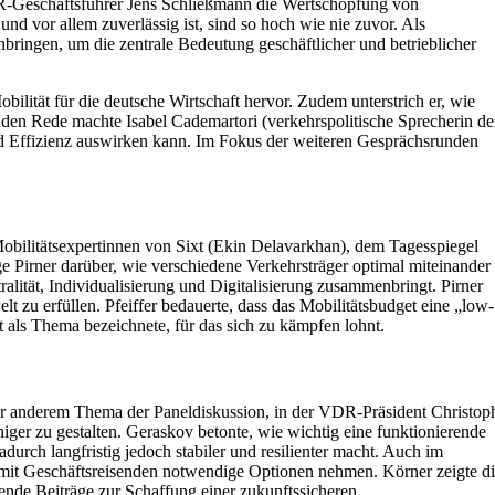
DR-Geschäftsführer Jens Schließmann die Wertschöpfung von
und vor allem zuverlässig ist, sind so hoch wie nie zuvor. Als
ringen, um die zentrale Bedeutung geschäftlicher und betrieblicher
ilität für die deutsche Wirtschaft hervor. Zudem unterstrich er, wie
enden Rede machte Isabel Cademartori (verkehrspolitische Sprecherin de
und Effizienz auswirken kann. Im Fokus der weiteren Gesprächsrunden
obilitätsexpertinnen von Sixt (Ekin Delavarkhan), dem Tagesspiegel
 Pirner darüber, wie verschiedene Verkehrsträger optimal miteinander
alität, Individualisierung und Digitalisierung zusammenbringt. Pirner
t zu erfüllen. Pfeiffer bedauerte, dass das Mobilitätsbudget eine „low-
t als Thema bezeichnete, für das sich zu kämpfen lohnt.
ter anderem Thema der Paneldiskussion, in der VDR-Präsident Christop
er zu gestalten. Geraskov betonte, wie wichtig eine funktionierende
adurch langfristig jedoch stabiler und resilienter macht. Auch im
somit Geschäftsreisenden notwendige Optionen nehmen. Körner zeigte d
dende Beiträge zur Schaffung einer zukunftssicheren