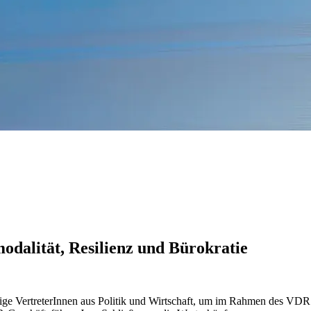
dalität, Resilienz und Bürokratie
ige VertreterInnen aus Politik und Wirtschaft, um im Rahmen des VDR