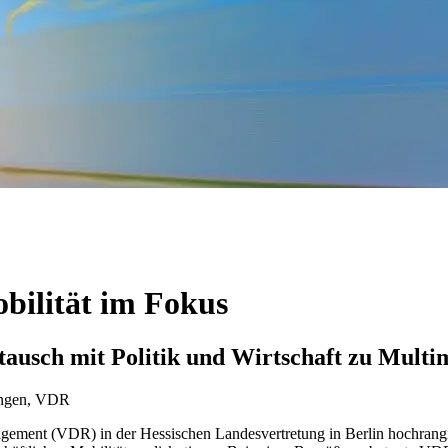
obilität im Fokus
usch mit Politik und Wirtschaft zu Multimo
tungen, VDR
agement (VDR) in der Hessischen Landesvertretung in Berlin hochrang