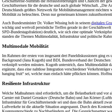
Geschäftsreise-Summits die Herausforderungen und Chancen der gesc
Geschäftsreisen für die deutsche und auch globale Wirtschaft. „Die An
Deutschlands größtes Netzwerk für Mobilitätsmanagement möchten wir
Mobilität zu beleuchten. Denn nur gemeinsam können zukunftsorienti
Auch Bundesminister Dr. Volker Wissing hob in seinem
digitalen Gr
wichtig und wertvoll persönliche Treffen gerade in der Geschäftswelt
SPD-Bundestagsfraktion) deutlich, wie sich eine optimale Verknüpfun
standen die Themen Multimodalität, Infrastruktur und politische Ra
Multimodale Mobilität
Im Rahmen der ersten von insgesamt drei Paneldiskussionen ging es 
Background (Jana Kugoth) und BDI, Bundesverband der Deutschen Indu
verknüpft werden müssten. Kugoth unterstrich, dass Multimodalität das
ergänzte, dass eine nahtlose Integration verschiedener Verkehrsträger
hanging fruit“ sei, welche man einfach hätte pflücken können. Hoffnu
Resiliente Infrastruktur
Welche Maßnahmen sind erforderlich, um die Belastbarkeit und vor a
Carnier mit Daniel Geraskov (Deutsche Bahn) und Jan Körner (Luftha
Infrastruktur für Geschäftsreisende sei und dass die Bahn aktuell zwar
Luftverkehr ist die aktuelle Situation angespannt. Durch den Koste
Kostenunterschiede zu Nachbarländern auf. Die Gesprächspartner waren