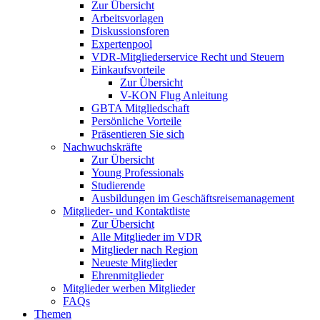
Zur Übersicht
Arbeitsvorlagen
Diskussionsforen
Expertenpool
VDR-Mitgliederservice Recht und Steuern
Einkaufsvorteile
Zur Übersicht
V-KON Flug Anleitung
GBTA Mitgliedschaft
Persönliche Vorteile
Präsentieren Sie sich
Nachwuchskräfte
Zur Übersicht
Young Professionals
Studierende
Ausbildungen im Geschäftsreisemanagement
Mitglieder- und Kontaktliste
Zur Übersicht
Alle Mitglieder im VDR
Mitglieder nach Region
Neueste Mitglieder
Ehrenmitglieder
Mitglieder werben Mitglieder
FAQs
Themen